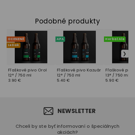
Podobné produkty
OCENENÉ
APA
Herbal Ale
Ležiak
Fľaškové pivo Orol
Fľaškové pivo Kazuár
Fľaškové pivo
12° / 750 ml
12° / 750 ml
13° / 750 ml
3.90 €
5.40 €
5.90 €
NEWSLETTER
Chceli by ste byť informovaní o špeciálnych
akciách?