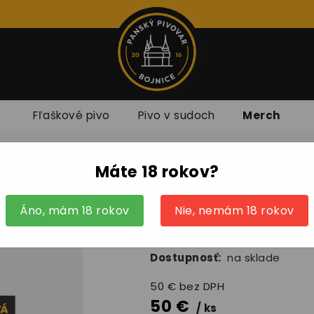
Fľaškové pivo
Pivo v sudoch
Merch
Máte 18 rokov?
Darčeková pouká
Áno, mám 18 rokov
Nie, nemám 18 rokov
Kód:
DP50
Dostupnosť:
na sklade
50
€
bez DPH
50
€
ks