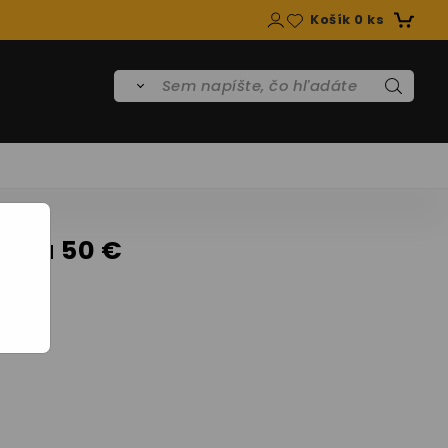
Košík
0
ks
žka 50 €