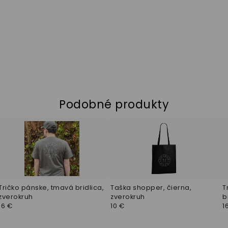
Podobné produkty
Tričko pánske, tmavá bridlica,
Taška shopper, čierna,
T
zverokruh
zverokruh
b
16 €
10 €
1