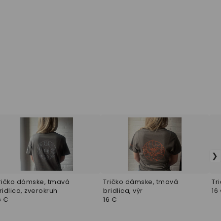
ričko dámske, tmavá
Tričko dámske, tmavá
Tr
ridlica, zverokruh
bridlica, výr
16
6 €
16 €